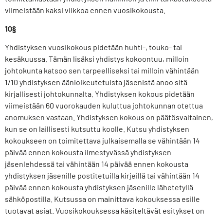
viimeistään kaksi viikkoa ennen vuosikokousta.
10§
Yhdistyksen vuosikokous pidetään huhti-, touko- tai
kesäkuussa. Tämän lisäksi yhdistys kokoontuu, milloin
johtokunta katsoo sen tarpeelliseksi tai milloin vähintään
1/10 yhdistyksen äänioikeutetuista jäsenistä anoo sitä
kirjallisesti johtokunnalta. Yhdistyksen kokous pidetään
viimeistään 60 vuorokauden kuluttua johtokunnan otettua
anomuksen vastaan. Yhdistyksen kokous on päätösvaltainen,
kun se on laillisesti kutsuttu koolle. Kutsu yhdistyksen
kokoukseen on toimitettava julkaisemalla se vähintään 14
päivää ennen kokousta ilmestyvässä yhdistyksen
jäsenlehdessä tai vähintään 14 päivää ennen kokousta
yhdistyksen jäsenille postitetuilla kirjeillä tai vähintään 14
päivää ennen kokousta yhdistyksen jäsenille lähetetyllä
sähköpostilla. Kutsussa on mainittava kokouksessa esille
tuotavat asiat. Vuosikokouksessa käsiteltävät esitykset on