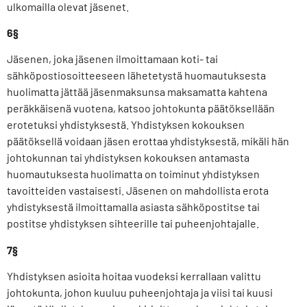
ulkomailla olevat jäsenet.
6§
Jäsenen, joka jäsenen ilmoittamaan koti- tai
sähköpostiosoitteeseen lähetetystä huomautuksesta
huolimatta jättää jäsenmaksunsa maksamatta kahtena
peräkkäisenä vuotena, katsoo johtokunta päätöksellään
erotetuksi yhdistyksestä. Yhdistyksen kokouksen
päätöksellä voidaan jäsen erottaa yhdistyksestä, mikäli hän
johtokunnan tai yhdistyksen kokouksen antamasta
huomautuksesta huolimatta on toiminut yhdistyksen
tavoitteiden vastaisesti. Jäsenen on mahdollista erota
yhdistyksestä ilmoittamalla asiasta sähköpostitse tai
postitse yhdistyksen sihteerille tai puheenjohtajalle.
7§
Yhdistyksen asioita hoitaa vuodeksi kerrallaan valittu
johtokunta, johon kuuluu puheenjohtaja ja viisi tai kuusi