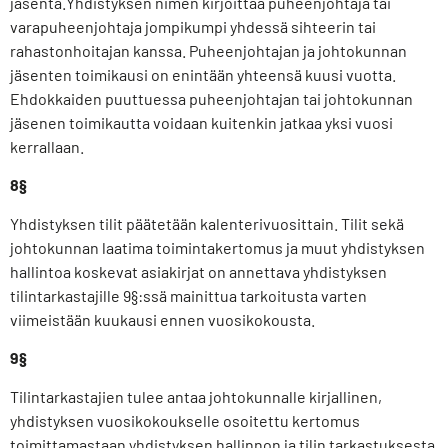
jäsentä.Yhdistyksen nimen kirjoittaa puheenjohtaja tai
varapuheenjohtaja jompikumpi yhdessä sihteerin tai
rahastonhoitajan kanssa. Puheenjohtajan ja johtokunnan
jäsenten toimikausi on enintään yhteensä kuusi vuotta.
Ehdokkaiden puuttuessa puheenjohtajan tai johtokunnan
jäsenen toimikautta voidaan kuitenkin jatkaa yksi vuosi
kerrallaan.
8§
Yhdistyksen tilit päätetään kalenterivuosittain. Tilit sekä
johtokunnan laatima toimintakertomus ja muut yhdistyksen
hallintoa koskevat asiakirjat on annettava yhdistyksen
tilintarkastajille 9§:ssä mainittua tarkoitusta varten
viimeistään kuukausi ennen vuosikokousta.
9§
Tilintarkastajien tulee antaa johtokunnalle kirjallinen,
yhdistyksen vuosikokoukselle osoitettu kertomus
toimittamastaan yhdistyksen hallinnon ja tilin tarkastuksesta