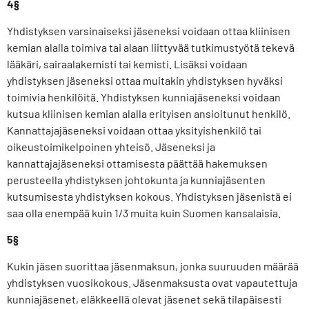
4§
Yhdistyksen varsinaiseksi jäseneksi voidaan ottaa kliinisen
kemian alalla toimiva tai alaan liittyvää tutkimustyötä tekevä
lääkäri, sairaalakemisti tai kemisti. Lisäksi voidaan
yhdistyksen jäseneksi ottaa muitakin yhdistyksen hyväksi
toimivia henkilöitä. Yhdistyksen kunniajäseneksi voidaan
kutsua kliinisen kemian alalla erityisen ansioitunut henkilö.
Kannattajajäseneksi voidaan ottaa yksityishenkilö tai
oikeustoimikelpoinen yhteisö. Jäseneksi ja
kannattajajäseneksi ottamisesta päättää hakemuksen
perusteella yhdistyksen johtokunta ja kunniajäsenten
kutsumisesta yhdistyksen kokous. Yhdistyksen jäsenistä ei
saa olla enempää kuin 1/3 muita kuin Suomen kansalaisia.
5§
Kukin jäsen suorittaa jäsenmaksun, jonka suuruuden määrää
yhdistyksen vuosikokous. Jäsenmaksusta ovat vapautettuja
kunniajäsenet, eläkkeellä olevat jäsenet sekä tilapäisesti