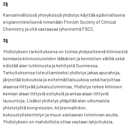
2§
Kansainvälisissä yhteyksissä yhdistys käyttää epävirallisena
englanninkielisenä nimenään Finnish Society of Clinical
Chemistry ja sitä vastaavaa lyhennettä FSCC.
3§
Yhdistyksen tarkoituksena on toimia yhdyssiteenä kliinisestä
kemiasta kiinnostuneiden lääkärien ja kemistien välillä sekä
edistää alan tutkimusta ja kehitystä Suomessa.
Tarkoituksensa toteuttamiseksi yhdistys jakaa apurahoja,
järjestää kokouksia ja esitelmätilaisuuksia sekä harjoittaa
alaansa liittyvää julkaisutoimintaa. Yhdistys tekee kliinisen
kemian alaan liittyviä esityksiä ja antaa alaan liittyviä
lausuntoja. Lisäksi yhdistys ylläpitää alan ulkomaista
yhteistyötä kongressien, kirjeenvaihdon,
kokoustyöskentelyn ja muun vastaavan toiminnan avulla.
Yhdistyksen on mahdollista ottaa vastaan lahjoituksia.