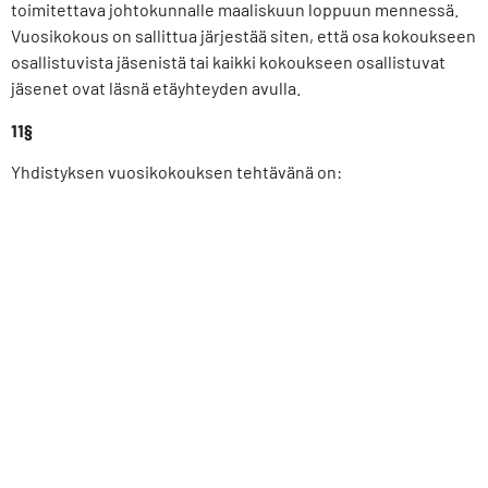
toimitettava johtokunnalle maaliskuun loppuun mennessä.
Vuosikokous on sallittua järjestää siten, että osa kokoukseen
osallistuvista jäsenistä tai kaikki kokoukseen osallistuvat
jäsenet ovat läsnä etäyhteyden avulla.
11§
Yhdistyksen vuosikokouksen tehtävänä on:
Valita kokouksen puheenjohtaja ja sihteeri
Valita kaksi pöytäkirjantarkastajaa
Hyväksyä johtokunnan antama toimintakertomus ja
tilinpäätös sekä tilintarkastajien antama
tilintarkastuskertomus
Päättää vastuuvapauden myöntämisestä johtokunnalle
ja muille tilivelvollisille
Hyväksyä johtokunnan toimintasuunnitelma ja
talousarvio
Päättää jäsenmaksun suuruudesta
Päättää johtokunnan ja Kliinlab-lehden päätoimittajan