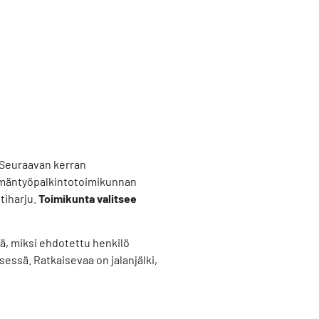
. Seuraavan kerran
lämäntyöpalkintotoimikunnan
tiharju.
Toimikunta valitsee
tä, miksi ehdotettu henkilö
sessä. Ratkaisevaa on jalanjälki,