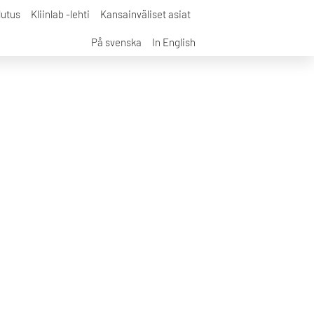
lutus
Kliinlab -lehti
Kansainväliset asiat
På svenska
In English