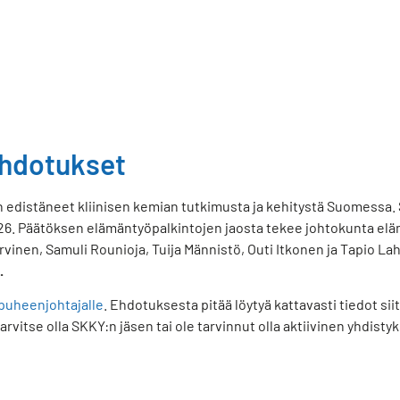
ehdotukset
jon edistäneet kliinisen kemian tutkimusta ja kehitystä Suomessa
026. Päätöksen elämäntyöpalkintojen jaosta tekee johtokunta e
inen, Samuli Rounioja, Tuija Männistö, Outi Itkonen ja Tapio Lah
.
puheenjohtajalle
. Ehdotuksesta pitää löytyä kattavasti tiedot sii
itse olla SKKY:n jäsen tai ole tarvinnut olla aktiivinen yhdistyk