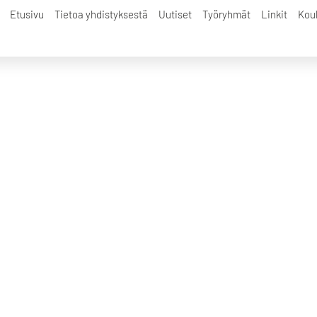
jen saajien ehdotukset
Etusivu
Tietoa yhdistyksestä
Uutiset
Työryhmät
Linkit
Kou