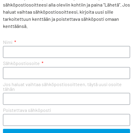
sähköpostiosoitteesi alla oleviin kohtiin ja paina “Lähetä”. Jos
haluat vaihtaa sähköpostiosoitteesi, kirjoita uusi sille
tarkoitettuun kenttään ja poistettava sähköposti omaan
kenttäänsä.
Nimi
Sähköpostiosoite
Jos haluat vaihtaa sähköpostiosoitteen, täytä uusi osoite
tähän
Poistettava sähköposti