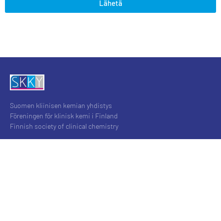
Lähetä
Suomen kliinisen kemian yhdistys
Föreningen för klinisk kemi i Finland
Finnish society of clinical chemistry
SKKY
Tietoa yhdistyksestä
Johtokunta
Jäseneksi liittyminen