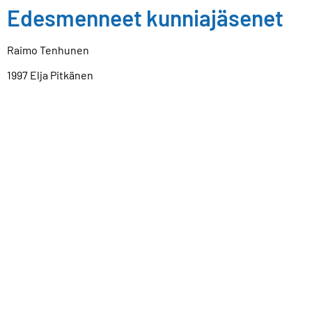
Edesmenneet kunniajäsenet
Raimo Tenhunen
1997 Elja Pitkänen
1995 Veikko Näntö
1995 Lorenz Eldjarn, Norja
1991 Kazmér Jobst, Unkari
1990 Rudolf Keiding, Tanska
1987 Herman Adlercreutz
1987 Nils-Erik Saris
1987 Ralph Gräsbeck
1987 Carl-Henric de Verdier, Ruotsi
1985 Franz-Eduard Krusius