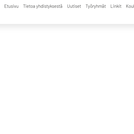
ianosoitukset
Etusivu
Tietoa yhdistyksestä
Uutiset
Työryhmät
Linkit
Kou