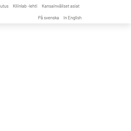
lutus
Kliinlab -lehti
Kansainväliset asiat
På svenska
In English