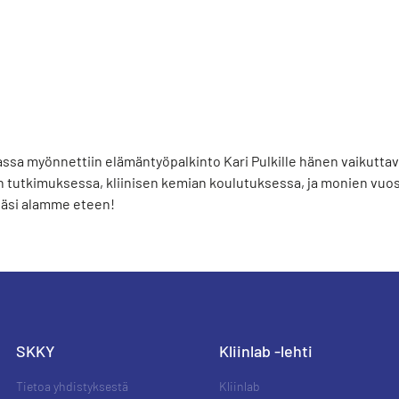
assa myönnettiin elämäntyöpalkinto Kari Pulkille hänen vaikutta
 tutkimuksessa, kliinisen kemian koulutuksessa, ja monien vuos
stäsi alamme eteen!
SKKY
Kliinlab -lehti
Tietoa yhdistyksestä
Kliinlab