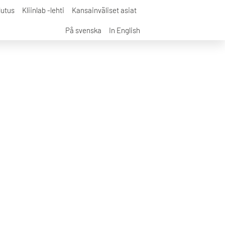
lutus
Kliinlab -lehti
Kansainväliset asiat
På svenska
In English