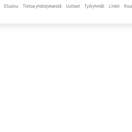
Kari Pulkille
Etusivu
Tietoa yhdistyksestä
Uutiset
Työryhmät
Linkit
Kou