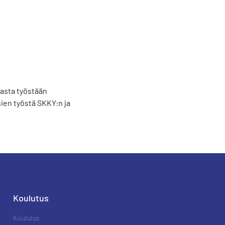
vasta työstään
ien työstä SKKY:n ja
Koulutus
Koulutus