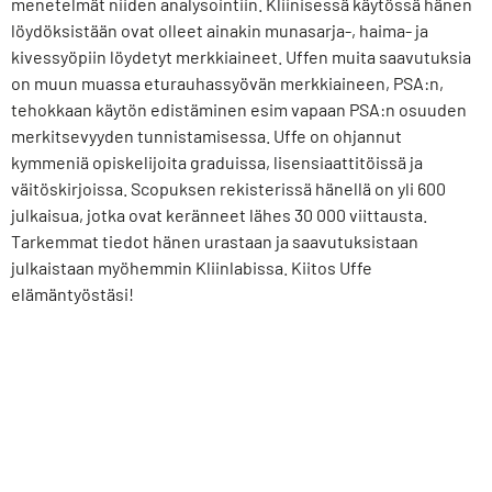
menetelmät niiden analysointiin. Kliinisessä käytössä hänen
löydöksistään ovat olleet ainakin munasarja-, haima- ja
kivessyöpiin löydetyt merkkiaineet. Uffen muita saavutuksia
on muun muassa eturauhassyövän merkkiaineen, PSA:n,
tehokkaan käytön edistäminen esim vapaan PSA:n osuuden
merkitsevyyden tunnistamisessa. Uffe on ohjannut
kymmeniä opiskelijoita graduissa, lisensiaattitöissä ja
väitöskirjoissa. Scopuksen rekisterissä hänellä on yli 600
julkaisua, jotka ovat keränneet lähes 30 000 viittausta.
Tarkemmat tiedot hänen urastaan ja saavutuksistaan
julkaistaan myöhemmin Kliinlabissa. Kiitos Uffe
elämäntyöstäsi!
Tagged
elämäntyö
,
palkinto