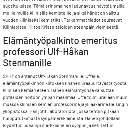
suosituksissa. Tämä erinomainen ladunavaus näyttää mallia
meille muille kliinisille kemisteille ja siksi hänet on valittu
vuoden kliiniseksi kemistiksi. Tarkemmat tiedot seuraavat
Kliinlabissa. Kiitos Krisse asioiden eteenpäin viemisestä!
Elämäntyöpalkinto emeritus
professori Ulf-Håkan
Stenmanille
SKKY on antanut Ulf-Håkan Stenmanille, Uffelle,
elämäntyöpalkinnon kiitoksena hänen uraauurtavasta työstä
kliinisen kemian eteen. Hänen elämäntyönsä vaikuttaa
potilaiden hoitoon ympäri maailmaa. Uffe toimi urallaan muun
muassa kliinisen kemian professorina ja ylilääkärinä Helsingin
yliopistossa. Hän johti laboratoriota, jossa tehtiin pitkään
huippututkimusta syöpämerkkiaineista. Hänen johdollaan
löydettiin useampi merkkiaine eri syöpiin ja kehitettiin