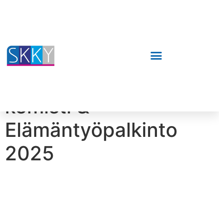
Vuoden kliininen
kemisti &
Elämäntyöpalkinto
2025